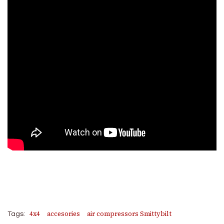
4x4
accesories
air compressors Smittybilt
Tags: