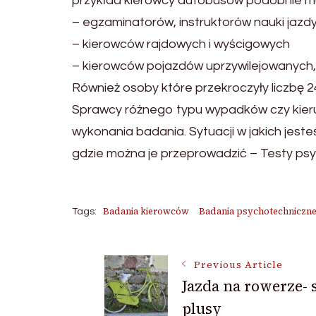
przykład kierowcy autobusów podobnie mus
– egzaminatorów, instruktorów nauki jazd
– kierowców rajdowych i wyścigowych
– kierowców pojazdów uprzywilejowanych
Również osoby które przekroczyły liczbę
Sprawcy różnego typu wypadków czy kier
wykonania badania. Sytuacji w jakich jes
gdzie można je przeprowadzić – Testy ps
Badania kierowców
Badania psychotechniczn
Tags:
Post
Previous Article
Jazda na rowerze-
plusy