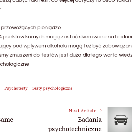
zą odbyć taki test. Co więcej dotyczy to osób takich 
y
, przewożących pieniądze
 24 punktów karnych mogą zostać skierowane na badani
ujący pod wpływem alkoholu mogą też być zobowiązan
teśmy zmuszeni do testów jest dużo dlatego warto wied
ychologiczne
e
Psychotesty
Testy psychologiczne
Next Article
 same
Badania
psychotechniczne