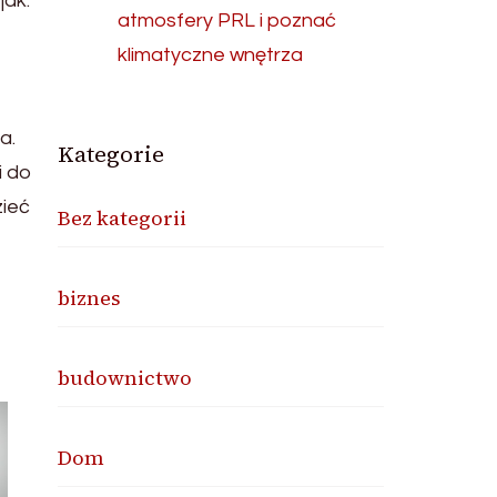
jak:
atmosfery PRL i poznać
klimatyczne wnętrza
a.
Kategorie
i do
zieć
Bez kategorii
biznes
budownictwo
Dom