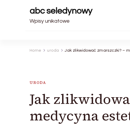
abc seledynowy
Wpisy unikatowe
Home
uroda
Jak zlikwidować zmarszczki? – 
URODA
Jak zlikwidowa
medycyna este