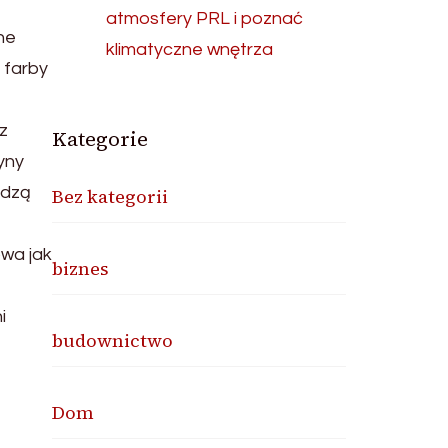
atmosfery PRL i poznać
ne
klimatyczne wnętrza
 farby
z
Kategorie
yny
edzą
Bez kategorii
owa jak
biznes
i
budownictwo
Dom