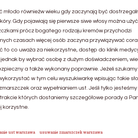
ć młodo równieżw wieku gdy zaczynają być dostrzegal
skóry. Gdy pojawiają się pierwsze siwe włosy można użyć
rszczkami prócz bogatego rodzaju kremów przychodzi
nych czasach więcej osób zaczyna przywiązywać cora
ć to co uważa za niekorzystne, dostęp do klinik medyc
st jednak by wybrać osobę z dużym doświadczeniem, wi
bezpieczny a także wykonany poprawnie. Jeżeli szukamy
wykorzystać w tym celu wyszukiwarkę wpisując takie sł
marszczek oraz wypełnianiem ust. Jeśli tylko jesteśmy
 trakcie których dostaniemy szczegółowe porady a Pan
j korzystne.
anie ust warszawa
usuwanie zmarszczek warszawa