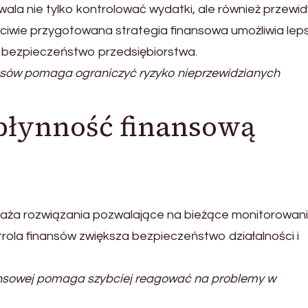
la nie tylko kontrolować wydatki, ale również przewi
ściwie przygotowana strategia finansowa umożliwia lep
za bezpieczeństwo przedsiębiorstwa.
sów pomaga ograniczyć ryzyko nieprzewidzianych
płynność finansową
raża rozwiązania pozwalające na bieżące monitorowan
trola finansów zwiększa bezpieczeństwo działalności i
ansowej pomaga szybciej reagować na problemy w