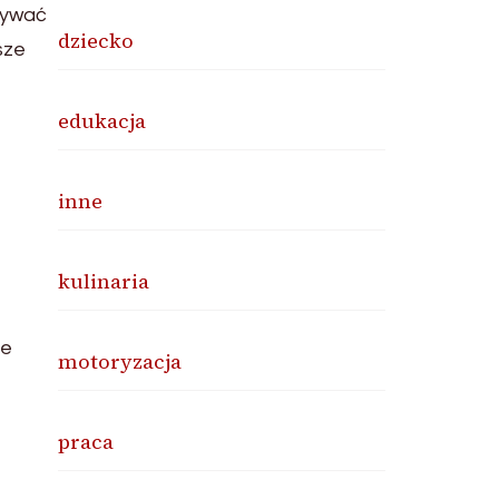
dywać
dziecko
sze
edukacja
inne
kulinaria
ie
motoryzacja
praca