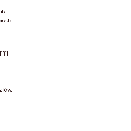
lub
niach
im
ztów.