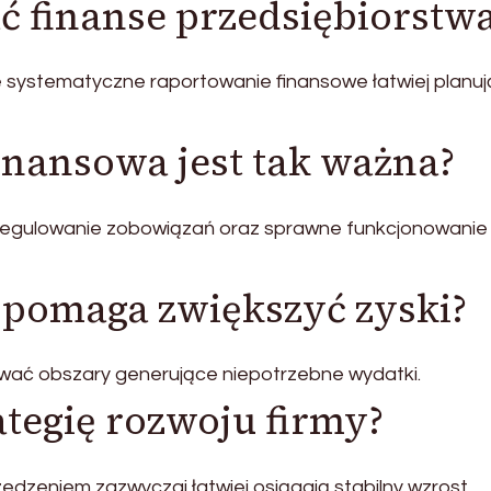
ać finanse przedsiębiorstw
systematyczne raportowanie finansowe łatwiej planuj
inansowa jest tak ważna?
 regulowanie zobowiązań oraz sprawne funkcjonowanie
 pomaga zwiększyć zyski?
wać obszary generujące niepotrzebne wydatki.
ategię rozwoju firmy?
edzeniem zazwyczaj łatwiej osiągają stabilny wzrost.