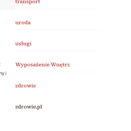
transport
uroda
usługi
Wyposażenie Wnętrz
z
y i
zdrowie
zdrowie.pl