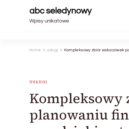
abc seledynowy
Wpisy unikatowe
Home
usługi
Kompleksowy zbiór wskazówek po
USŁUGI
Kompleksowy z
planowaniu f