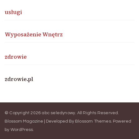
usługi
Wyposażenie Wnętrz
zdrowie
zdrowie.pl
© Copyright 2026
abc seledynowy
. All Rights Reserved.
Blossom Magazine | Developed By
Blossom Themes
.
Powered
by
WordPress
.