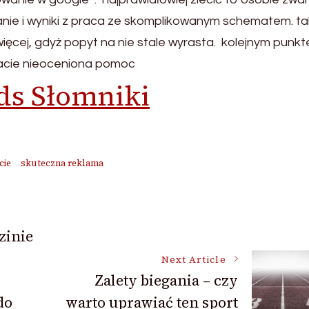
nie i wyniki z praca ze skomplikowanym schematem. ta
więcej, gdyż popyt na nie stale wyrasta. kolejnym punk
acie nieoceniona pomoc
ds Słomniki
cie
skuteczna reklama
zinie
Next Article
Zalety biegania – czy
do
warto uprawiać ten sport