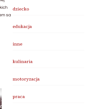
kich
dziecko
tem sa
edukacja
inne
kulinaria
motoryzacja
praca