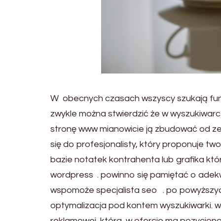
W obecnych czasach wszyscy szukają funkc
zwykle można stwierdzić że w wyszukiwar
stronę www mianowicie ją zbudować od zera
się do profesjonalisty, który proponuje
bazie notatek kontrahenta lub grafika któ
wordpress . powinno się pamiętać o adekw
wspomoże specjalista seo . po powyższyc
optymalizacja pod kontem wyszukiwarki.
reklamowej, która w ofercie ma pozycjonow