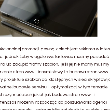
jonalnej promocji. pewną z niech jest reklama w inter
ce. jednak żeby w ogóle wystartować musimy posiadać
 lub zakupić trafny szablon. jeśli jej nie mamy musim
 tworzenie stron www innymi słowy to budowa stron ww
ry projektuje szablon do dostępnych w sieci skryptów ja
atnej budowie serwisu i optymalizacji w tym temacie
h czynnościach jakich jak budowa stron www i
 wtenczas możemy rozpocząć do poszukiwania agencji
anie w google . najprawidłowiej zlecić to osobie zwan