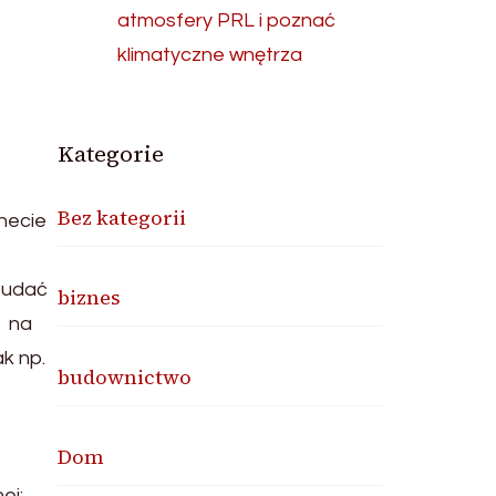
atmosfery PRL i poznać
klimatyczne wnętrza
Kategorie
Bez kategorii
necie
y udać
biznes
w na
k np.
budownictwo
Dom
ej: