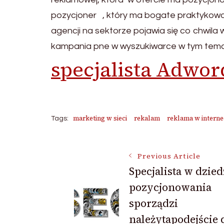
pozycjoner , który ma bogate praktykowa
agencji na sektorze pojawia się co chwila 
kampania pne w wyszukiwarce w tym tem
specjalista Adwor
marketing w sieci
rekalam
reklama w interne
Tags:
Post
Previous Article
Specjalista w dzied
pozycjonowania
Navigation
sporządzi
należytapodejście 